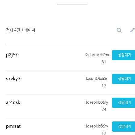
전체 4건
1 페이지
p2j5rr
GeorgeThimi
07-
상담대기
31
sxvky3
JasonObsex
07-
상담대기
17
ar4osk
Josephbrory
06-
상담대기
24
pmrsat
Josephbrory
06-
상담대기
17